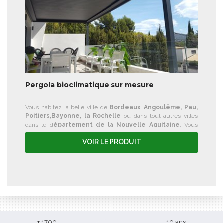
Pergola bioclimatique sur mesure
Vous habitez la belle ville de
Bordeaux
,
Angoulême, Pau,
Poitiers,Bayonne, la Rochelle
ou dans tout autres villes
dans le d
épartement de la Nouvelle Aquitaine
. Vous
recherchez une solution pour couvrir votre terrasse cet été,
VOIR LE PRODUIT
nous vous proposons notre meilleure vente,
la pergola
bioclimatique à lames orientables
.
+ 1700
10 ans