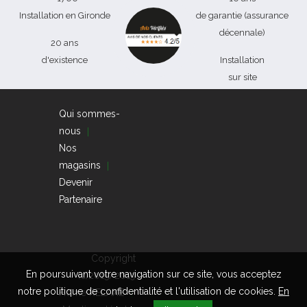
Installation en Gironde
de garantie (assurance
décennale)
20 ans
d'existence
Installation
sur site
Qui sommes-
nous
Nos
magasins
Devenir
Partenaire
Copyright
En poursuivant votre navigation sur ce site, vous acceptez
(c)2015/2019
notre politique de confidentialité et l'utilisation de cookies.
En
Home RELAXE