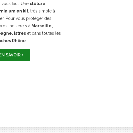
l vous faut. Une
clôture
minium en kit
, très simple à
er. Pour vous protéger des
ards indiscrets à
Marseille,
agne, Istres
et dans toutes les
uches Rhône
.
EN SAVOIR +