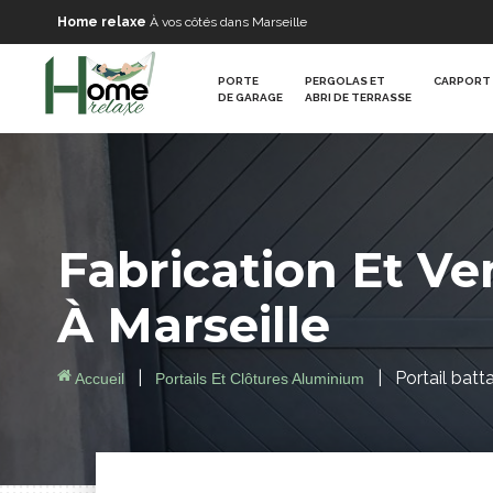
Home relaxe
À vos côtés dans Marseille
PORTE
PERGOLAS ET
CARPORT 
DE GARAGE
ABRI DE TERRASSE
Fabrication Et Ve
À
Marseille
|
|
Portail batt
Accueil
Portails Et Clôtures Aluminium