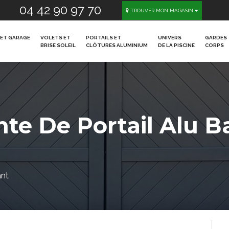
04 42 90 97 70
TROUVER MON MAGASIN
ET GARAGE
VOLETS ET
PORTAILS ET
UNIVERS
GARDES
BRISE SOLEIL
CLÔTURES ALUMINIUM
DE LA PISCINE
CORPS
nte De
Portail Alu B
ant