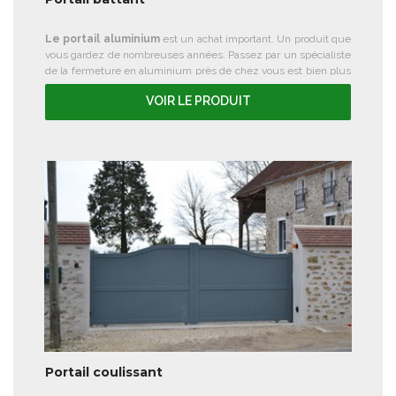
Le portail aluminium
est un achat important. Un produit que
vous gardez de nombreuses années. Passez par un spécialiste
de la fermeture en aluminium près de chez vous est bien plus
pratique.
Home relaxe MONTPELLIER
est à votre service
VOIR LE PRODUIT
pour la fourniture et pose de votre
portail battant alu.
Portail coulissant