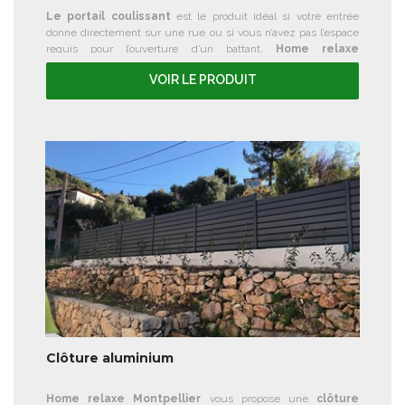
Le portail coulissant
est le produit idéal si votre entrée
donne directement sur une rue ou si vous n’avez pas l’espace
requis pour l’ouverture d’un battant.
Home relaxe
MONTPELLIER
vous propose une gamme de
portail
VOIR LE PRODUIT
coulissant sur mesure
pouvant être motorisée.
Clôture aluminium
Home relaxe Montpellier
vous propose une
clôture