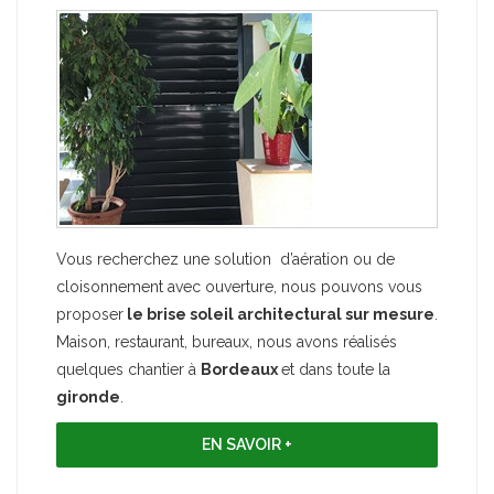
Vous recherchez une solution d’aération ou de
Fab
en
cloisonnement avec ouverture, nous pouvons vous
ch
e
proposer
le brise soleil architectural sur mesure
.
kit
ous
Maison, restaurant, bureaux, nous avons réalisés
et 
e
quelques chantier à
Bordeaux
et dans toute la
pro
ons
gironde
.
alu
nou
EN SAVOIR +
vou
mei