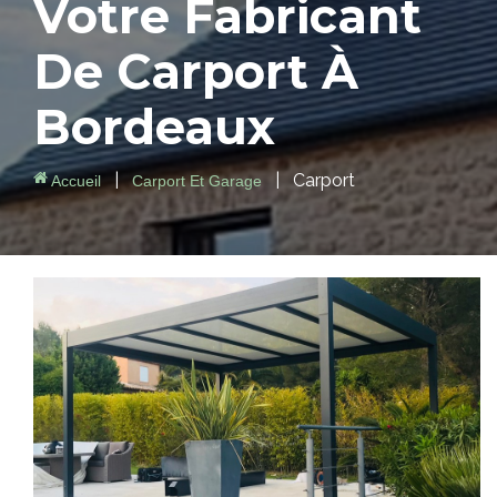
Votre
Fabricant
De Carport
À
Bordeaux
|
|
Carport
Accueil
Carport Et Garage