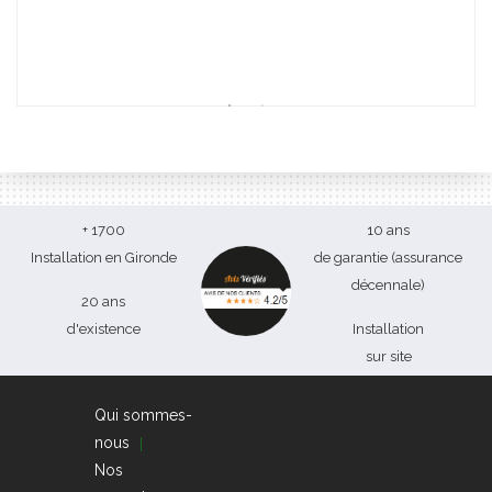
vot
+ 1700
10 ans
Installation en Gironde
de garantie (assurance
décennale)
20 ans
d'existence
Installation
sur site
Qui sommes-
nous
Nos