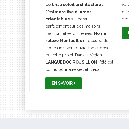
Le brise soleil architectural
:
Sa 
C’est
store fixe à lames
du 
orientables
s’intégrant
prod
parfaitement sur des maisons
traditionnelles ou neuves.
Home
relaxe Montpellier
s’occupe de la
fabrication, vente, livraison et pose
de votre projet. Dans la région
LANGUEDOC ROUSILLON
l’été est
connu pour être sec et chaud.
EN SAVOIR +