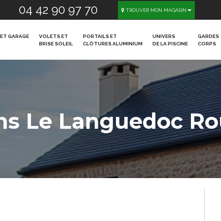
04 42 90 97 70
TROUVER MON MAGASIN
ET GARAGE
VOLETS ET
PORTAILS ET
UNIVERS
GARDES
BRISE SOLEIL
CLÔTURES ALUMINIUM
DE LA PISCINE
CORPS
ns Le
Languedoc Rou