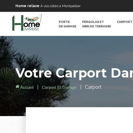
Home relaxe
À vos côtés à Montpellier
PORTE
PERGOLAS ET
CARPORT 
DE GARAGE
ABRI DE TERRASSE
Votre
Carport
Da
|
|
Carport
Accueil
Carport Et Garage